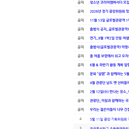
공지
청소년 코리아엠버서더 모
공지
2026년 정기 중앙위원회 
공지
11월 13일 글로벌관광객 
공지
출범식 공지_글로벌관광객1
공지
연기_9월 1박2일 안동 여행
공지
출범식(글로벌관광객1억명시
공지
올 여름 보령에서 쉬고 오자
공지
6월 & 하반기 활동 계획 알
공지
문화 “설렘” 과 함께하는 5
공지
4월 관광단 남도 옛 선비들
공지
2월 12일(수) 만나는 장소
공지
관광단_이참과 함께하는 
공지
우리는 젊은이들이 너무 간절
4
5월 11일 중앙·기획위원회
3
전국특성화고 총동문연합회